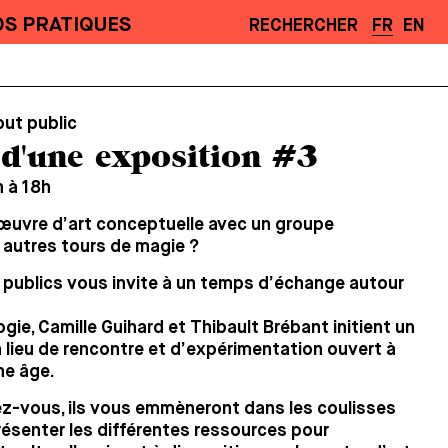
OS PRATIQUES
RECHERCHER
FR
EN
out public
 d'une exposition #3
h à 18h
uvre d’art conceptuelle avec un groupe
 autres tours de magie ?
es publics vous invite à un temps d’échange autour
gie, Camille Guihard et Thibault Brébant initient un
un lieu de rencontre et d’expérimentation ouvert à
ne âge.
ez-vous, ils vous emmèneront dans les coulisses
présenter les différentes ressources pour