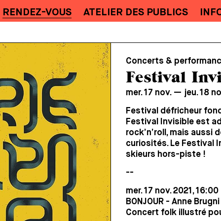
RENDEZ-VOUS
ATELIER DES PUBLICS
INF
Concerts & performance 
Festival Inv
mer. 17 nov. — jeu. 18 n
Festival défricheur fon
Festival Invisible est 
rock’n’roll, mais aussi d
curiosités. Le Festival I
skieurs hors-piste !
--
mer. 17 nov. 2021, 16:00
BONJOUR - Anne Brugni
Concert folk illustré po