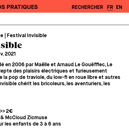
OS PRATIQUES
RECHERCHER
FR
EN
| Festival Invisible
isible
ov. 2021
dé en 2006 par Maëlle et Arnaud Le Gouëfflec, Le
adepte des plaisirs électriques et furieusement
e la pop de traviole, du low-fi en roue libre et autres
nvisible chérit les bricoleurs, les aventuriers, les
 >>
2€
 & McCloud Zicmuse
ur les enfants de 3 à 6 ans