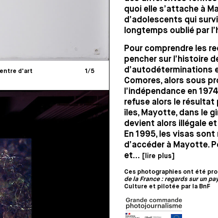
quoi elle s’attache à M
d’adolescents qui surviv
longtemps oublié par l
Pour comprendre les rec
pencher sur l’histoire
d’autodéterminations e
entre d'art
1
/
5
Comores, alors sous pr
l’indépendance en 1974
refuse alors le résulta
îles, Mayotte, dans le g
devient alors illégale 
En 1995, les visas sont
d’accéder à Mayotte. Pou
et...
[lire plus]
Ces photographies ont été pro
de la France : regards sur un pay
Culture et pilotée par la BnF