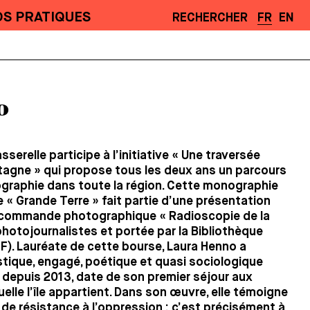
OS PRATIQUES
RECHERCHER
FR
EN
o
sserelle participe à l’initiative « Une traversée
agne » qui propose tous les deux ans un parcours
graphie dans toute la région. Cette monographie
e « Grande Terre » fait partie d’une présentation
e commande photographique « Radioscopie de la
hotojournalistes et portée par la Bibliothèque
F). Lauréate de cette bourse, Laura Henno a
tistique, engagé, poétique et quasi sociologique
 depuis 2013, date de son premier séjour aux
elle l’île appartient. Dans son œuvre, elle témoigne
de résistance à l’oppression ; c’est précisément à