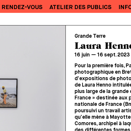
RENDEZ-VOUS
ATELIER DES PUBLICS
INF
Grande Terre
Laura Henn
16 juin — 16 sept. 2023
Pour la première fois, Pa
photographique en Bret
d’expositions de photo
de Laura Henno intitulé
plus large de la grand
France » destinée aux p
nationale de France (Bn
poursuivi un travail ar
qu’elle mène à Mayotte
Comores, archipel à laqu
des différentes formes 