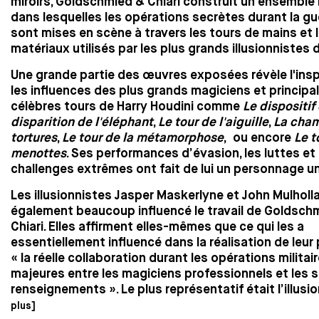
miroirs, Goldschmied & Chiari construit un ensemble 
dans lesquelles les opérations secrètes durant la gu
sont mises en scène à travers les tours de mains et 
matériaux utilisés par les plus grands illusionnistes de
Une grande partie des œuvres exposées révèle l'insp
les influences des plus grands magiciens et principa
célèbres tours de Harry Houdini comme
Le dispositif
disparition de l'éléphant
,
Le tour de l'aiguille
,
La cha
tortures
,
Le tour de la métamorphose
, ou encore
Le t
menottes
. Ses performances d’évasion, les luttes et 
challenges extrêmes ont fait de lui un personnage u
Les illusionnistes Jasper Maskerlyne et John Mulholl
également beaucoup influencé le travail de Goldsch
Chiari. Elles affirment elles-mêmes que ce qui les a
essentiellement influencé dans la réalisation de leur 
« la réelle collaboration durant les opérations militai
majeures entre les magiciens professionnels et les 
renseignements ». Le plus représentatif était l’illusio
plus]