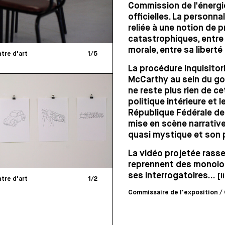
Commission de l'énergi
officielles. La personna
reliée à une notion de 
catastrophiques, entre 
morale, entre sa liberté 
tre d'art
1
/
5
La procédure inquisito
McCarthy au sein du gou
ne reste plus rien de cet
politique intérieure et 
République Fédérale de 
mise en scène narrative
quasi mystique et son 
La vidéo projetée rass
reprennent des monolog
ses interrogatoires...
[l
tre d'art
1
/
2
Commissaire de l'exposition / 