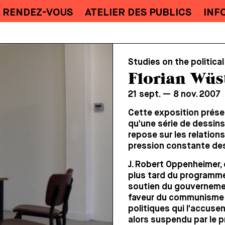
RENDEZ-VOUS
ATELIER DES PUBLICS
INF
Studies on the politica
Florian Wüs
21 sept. — 8 nov. 2007
Cette exposition présen
qu'une série de dessins
repose sur les relations
pression constante des
J. Robert Oppenheimer,
plus tard du programme
soutien du gouvernemen
faveur du communisme l
politiques qui l'accusen
alors suspendu par le p