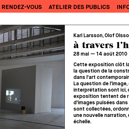
RENDEZ-VOUS
ATELIER DES PUBLICS
INF
Karl Larsson, Olof Olss
à travers l’h
28 mai — 14 août 2010
Cette exposition clôt l
la question de la const
dans l'art contemporai
La question de l'image,
interprétation sont ici
exposition tentent de re
d'images puisées dans 
sont collectées, ordonn
une nouvelle narration, 
échelle.