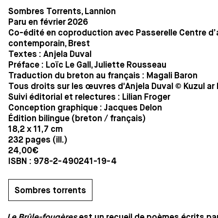
Sombres Torrents, Lannion
Paru en février 2026
Co-édité en coproduction avec Passerelle Centre d’
contemporain, Brest
Textes : Anjela Duval
Préface : Loïc Le Gall, Juliette Rousseau
Traduction du breton au français : Magali Baron
Tous droits sur les œuvres d'Anjela Duval © Kuzul a
Suivi éditorial et relectures : Lilian Froger
Conception graphique : Jacques Delon
Édition bilingue (breton / français)
18,2 x 11,7 cm
232 pages (ill.)
24,00€
ISBN : 978-2-490241-19-4
Sombres torrents
Le Brûle-fougères
est un recueil de poèmes écrits par