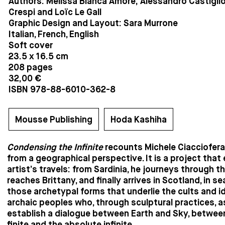
Authors: Melissa Bianca Amore, Alessandro Castiglio
Crespi and Loïc Le Gall
Graphic Design and Layout: Sara Murrone
Italian, French, English
Soft cover
23.5 x 16.5 cm
208 pages
32,00 €
ISBN 978-88-6010-362-8
Mousse Publishing
Hoda Kashiha
Condensing the Infinite
recounts Michele Ciacciofera
from a geographical perspective. It is a project that
artist’s travels: from Sardinia, he journeys through th
reaches Brittany, and finally arrives in Scotland, in se
those archetypal forms that underlie the cults and id
archaic peoples who, through sculptural practices, a
establish a dialogue between Earth and Sky, betwe
finite and the absolute infinite.