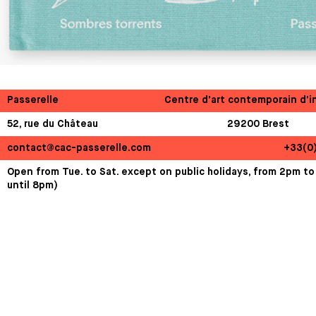
Passerelle
Centre d’art contemporain d’i
52, rue du Château
29200 Brest
contact@cac-passerelle.com
+33(0
Open from Tue. to Sat. except on public holidays, from 2pm to
until 8pm)