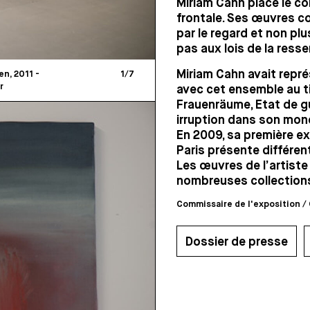
Miriam Cahn place le c
frontale. Ses œuvres c
par le regard et non pl
pas aux lois de la ress
Miriam Cahn avait repré
n, 2011 -
1
/
7
r
avec cet ensemble au ti
Frauenräume, Etat de gue
irruption dans son mond
En 2009, sa première ex
Paris présente différen
Les œuvres de l’artist
nombreuses collection
Commissaire de l'exposition / 
Dossier de presse