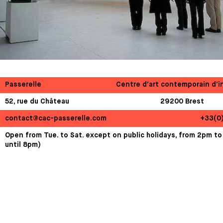
Passerelle
Centre d’art contemporain d’i
52, rue du Château
29200 Brest
contact@cac-passerelle.com
+33(0
Open from Tue. to Sat. except on public holidays, from 2pm to
until 8pm)