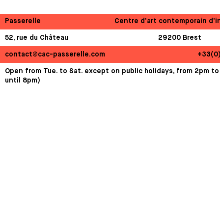
Passerelle
Centre d’art contemporain d’i
52, rue du Château
29200 Brest
contact@cac-passerelle.com
+33(0
Open from Tue. to Sat. except on public holidays, from 2pm to
until 8pm)