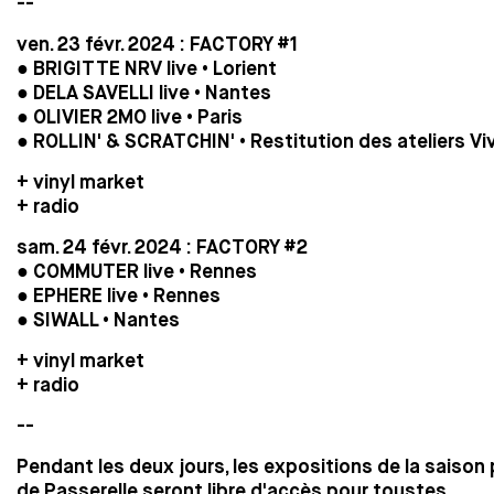
--
ven. 23 févr. 2024 : FACTORY #1
●
BRIGITTE NRV live • Lorient
●
DELA SAVELLI live • Nantes
●
OLIVIER 2MO live • Paris
● ROLLIN' & SCRATCHIN' • Restitution des ateliers Vi
+ vinyl market
+ radio
sam. 24 févr. 2024 : FACTORY #2
●
COMMUTER live • Rennes
●
EPHERE live • Rennes
●
SIWALL • Nantes
+ vinyl market
+ radio
--
Pendant les deux jours, les expositions de la saison 
de Passerelle seront libre d'accès pour toustes.