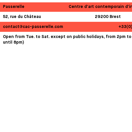
Passerelle
Centre d’art contemporain d’i
52, rue du Château
29200 Brest
contact@cac-passerelle.com
+33(0
Open from Tue. to Sat. except on public holidays, from 2pm to
until 8pm)