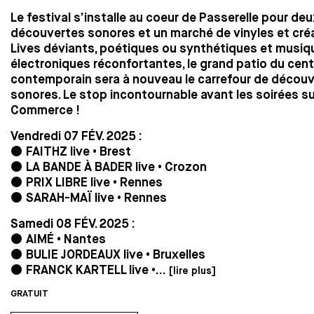
Le festival s’installe au coeur de Passerelle pour deu
découvertes sonores et un marché de vinyles et créa
Lives déviants, poétiques ou synthétiques et musiq
électroniques réconfortantes, le grand patio du cent
contemporain sera à nouveau le carrefour de décou
sonores. Le stop incontournable avant les soirées su
Commerce !
Vendredi 07 FÉV. 2025 :
⚫️
FAITHZ live
• Brest
⚫️
LA BANDE À BADER live
• Crozon
⚫️
PRIX LIBRE live
• Rennes
⚫️
SARAH-MAÏ live
• Rennes
Samedi 08 FÉV. 2025 :
⚫️
AIMÉ
• Nantes
⚫️
BULIE JORDEAUX live
• Bruxelles
⚫️
FRANCK KARTELL live
•...
[lire plus]
GRATUIT